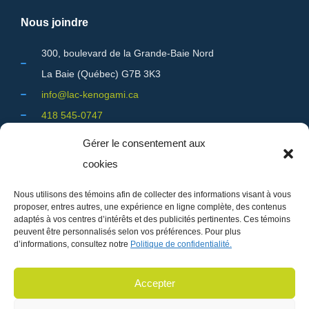
Nous joindre
300, boulevard de la Grande-Baie Nord
La Baie (Québec) G7B 3K3
info@lac-kenogami.ca
418 545-0747
Gérer le consentement aux
cookies
Réservation en ligne
Nous utilisons des témoins afin de collecter des informations visant à vous
proposer, entres autres, une expérience en ligne complète, des contenus
Pour effectuer une réservation d'hébergement dans les
adaptés à vos centres d’intérêts et des publicités pertinentes. Ces témoins
sentiers;
peuvent être personnalisés selon vos préférences. Pour plus
d’informations, consultez notre
Politique de confidentialité.
C'est par ici!
Bonne randonnée!
Accepter