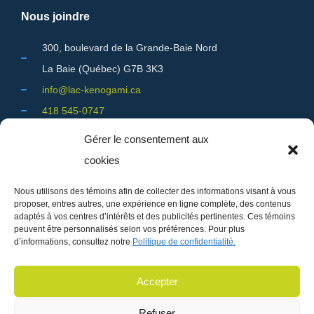
Nous joindre
300, boulevard de la Grande-Baie Nord
La Baie (Québec) G7B 3K3
info@lac-kenogami.ca
418 545-0747
Gérer le consentement aux
cookies
Réservation en ligne
Nous utilisons des témoins afin de collecter des informations visant à vous
proposer, entres autres, une expérience en ligne complète, des contenus
Pour effectuer une réservation d'hébergement dans les
adaptés à vos centres d’intérêts et des publicités pertinentes. Ces témoins
sentiers;
peuvent être personnalisés selon vos préférences. Pour plus
d’informations, consultez notre
Politique de confidentialité.
C'est par ici!
Bonne randonnée!
Accepter
Refuser