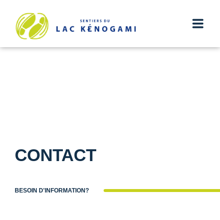
ACCUEIL
SENTIERS
HÉBERGEMENT
TRANSPORT
CONTACT
NOUVELLES
INFOS
BESOIN D'INFORMATION?
CONTACT